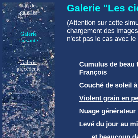
liste des
Galerie "Les c
i
galeries
(Attention sur cette sim
chargement des images v
Galerie
n'est pas le cas avec le
suivante
Galerie
Cumulus de beau 
précédente
François
Couché de soleil à
Violent grain en p
Nuage générateur
Levé du jour au mil
et beaucoup da