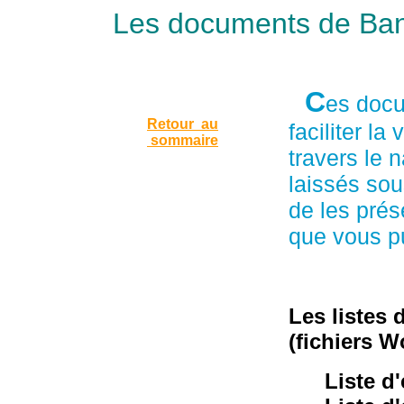
Les documents de Bani
C
es docu
Retour au
faciliter la
sommaire
travers le 
laissés sou
de les prés
que vous pu
Les listes 
(fichiers W
Liste d