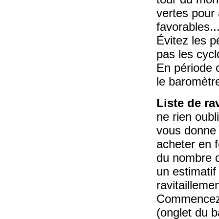
vertes pour 
favorables..
Évitez les p
pas les cycl
En période o
le baromètr
Liste de ra
ne rien oubl
vous donne 
acheter en 
du nombre d
un estimatif
ravitaillemen
Commencez p
(onglet du ba