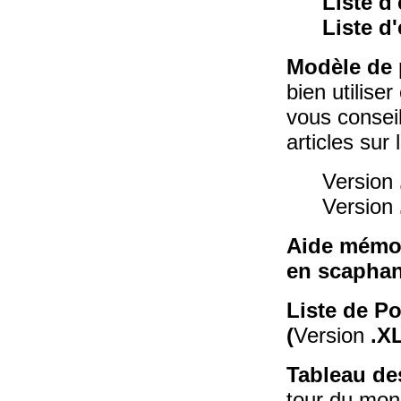
Liste d
Liste d
Modèle de 
bien utilise
vous conseill
articles sur 
Version
Version
Aide mémoi
en scaphan
Liste de P
(
Version
.X
Tableau de
tour du mon