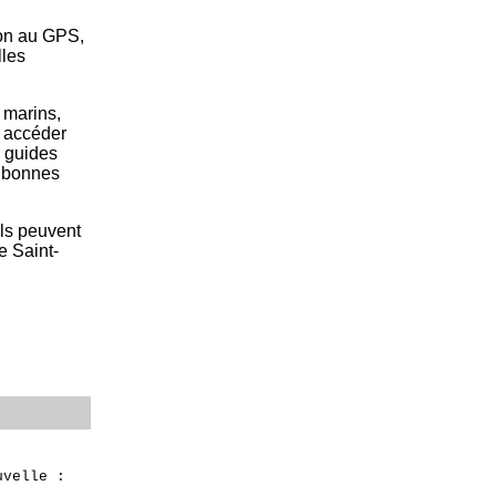
ion au GPS,
lles
 marins,
t accéder
s guides
e bonnes
ils peuvent
e Saint-
uvelle :