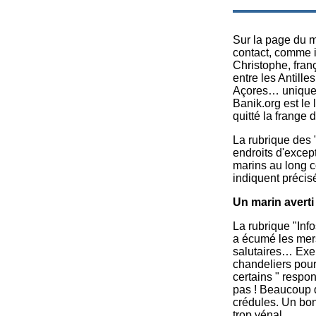
Sur la page du m
contact, comme il
Christophe, fran
entre les Antilles
Açores… uniquem
Banik.org est le 
quitté la frange 
La rubrique des 
endroits d'excep
marins au long co
indiquent précis
Un marin averti
La rubrique "Info
a écumé les mers
salutaires… Exem
chandeliers pour
certains " respo
pas ! Beaucoup d
crédules. Un bon
trop vénal.