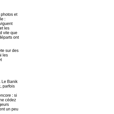
 photos et
le :
viguent
et les
 vite que
départs ont
ète sur des
i les
t
. Le Banik
 parfois
ncore : si
 ne cédez
geurs
ent un peu