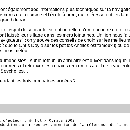
ient également des informations plus techniques sur la navigat
ements ou la cuisine et l'école à bord, qui intéresseront les fami
grand départ.
cet esprit de solidarité exceptionnelle qu'on rencontre entre les
ont laissé leur sillage dans les mers lointaines. Un lien nous fai
avigateurs" : on y trouve des conseils de choix sur les meilleur
aît que le Chris Doyle sur les petites Antilles est fameux !) ou d
s infos météo.
rdumondistes " sur le retour, un annuaire est ouvert dans lequel 
rdonnées et retrouver les copains rencontrés au fil de l'eau, entr
s Seychelles…
pendant les trois prochaines années ?
©
t d'auteur :
Thot / Cursus 2002
oduction autorisée avec mention de la référence de la no