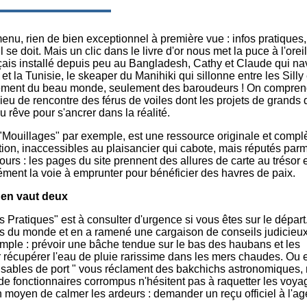
enu, rien de bien exceptionnel à première vue : infos pratiques,
 se doit. Mais un clic dans le livre d'or nous met la puce à l'oreil
çais installé depuis peu au Bangladesh, Cathy et Claude qui na
 et la Tunisie, le skeaper du Manihiki qui sillonne entre les Silly 
ent du beau monde, seulement des baroudeurs ! On comprend
lieu de rencontre des férus de voiles dont les projets de grands 
du rêve pour s'ancrer dans la réalité.
"Mouillages" par exemple, est une ressource originale et compl
tion, inaccessibles au plaisancier qui cabote, mais réputés parm
urs : les pages du site prennent des allures de carte au trésor e
ément la voie à emprunter pour bénéficier des havres de paix.
 en vaut deux
s Pratiques" est à consulter d'urgence si vous êtes sur le départ
 du monde et en a ramené une cargaison de conseils judicieux,
ple : prévoir une bâche tendue sur le bas des haubans et les
 récupérer l'eau de pluie rarissime dans les mers chaudes. Ou e
nsables de port " vous réclament des bakchichs astronomiques,
e fonctionnaires corrompus n'hésitent pas à raquetter les voya
 moyen de calmer les ardeurs : demander un reçu officiel à l'ag