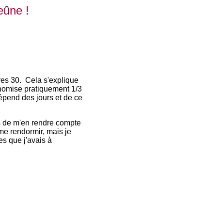
eûne !
ures 30. Cela s'explique
conomise pratiquement 1/3
épend des jours et de ce
mps de m'en rendre compte
 me rendormir, mais je
es que j'avais à