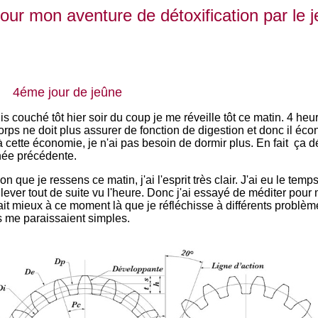
 jour mon aventure de détoxification par le j
9 4éme jour de jeûne
s couché tôt hier soir du coup je me réveille tôt ce matin. 4 he
 corps ne doit plus assurer de fonction de digestion et donc il é
 cette économie, je n'ai pas besoin de dormir plus. En fait ça d
rnée précédente.
n que je ressens ce matin, j'ai l'esprit très clair. J'ai eu le te
 lever tout de suite vu l'heure. Donc j'ai essayé de méditer pour
ait mieux à ce moment là que je réfléchisse à différents problèm
s me paraissaient simples.