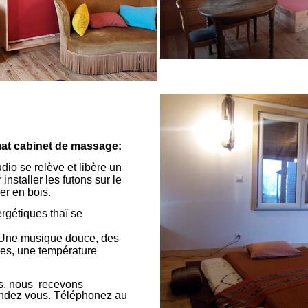
mat cabinet de massage:
udio se relève et libère un
nstaller les futons sur le
er en bois.
gétiques thaï se
 Une musique douce, des
es, une température
s, nous recevons
endez vous. Téléphonez au