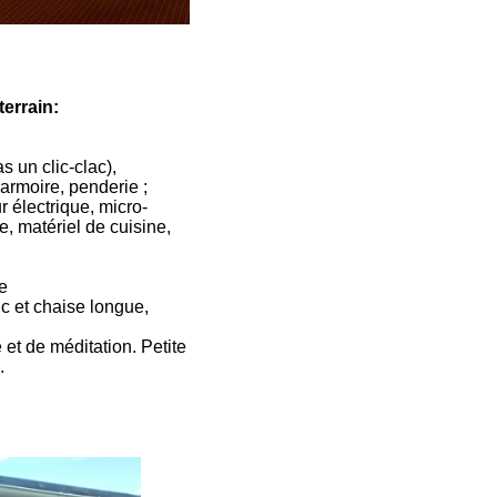
errain:
s un clic-clac),
 armoire, penderie ;
r électrique, micro-
e, matériel de cuisine,
he
nc et chaise longue,
 et de méditation. Petite
.