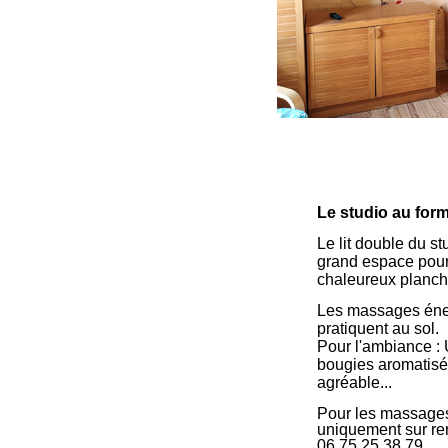
Le studio au for
Le lit double du st
grand espace pour i
chaleureux planch
Les massages éner
pratiquent au sol.
Pour l'ambiance :
bougies aromatisé
agréable...
Pour les massage
uniquement sur r
06 75 25 38 79.